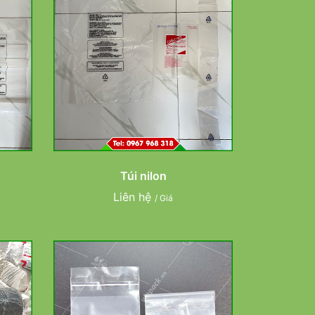
Túi nilon
Liên hệ
/ Giá