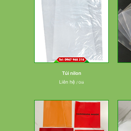
Túi nilon
Liên hệ
/ Giá