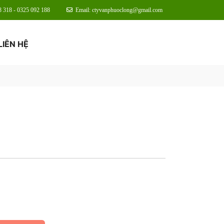
8 318 - 0325 092 188
Email: ctyvanphuoclong@gmail.com
LIÊN HỆ