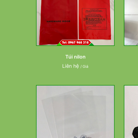
Túi nilon
Liên hệ
/ Giá