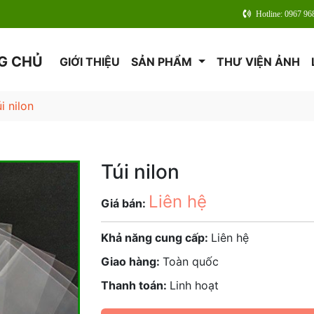
Hotline: 0967 96
G CHỦ
GIỚI THIỆU
SẢN PHẨM
THƯ VIỆN ẢNH
úi nilon
Túi nilon
Liên hệ
Giá bán:
Khả năng cung cấp:
Liên hệ
Giao hàng:
Toàn quốc
Thanh toán:
Linh hoạt