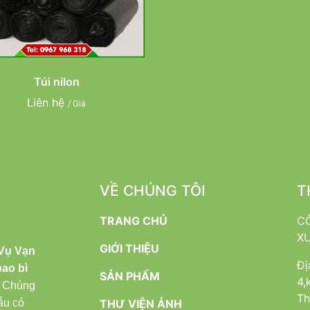
Túi nilon
Liên hệ
/ Giá
VỀ CHÚNG TÔI
T
TRANG CHỦ
C
X
GIỚI THIỆU
Vụ Vạn
Đị
bao bì
SẢN PHẨM
4,
. Chúng
Th
ẫu có
THƯ VIỆN ẢNH